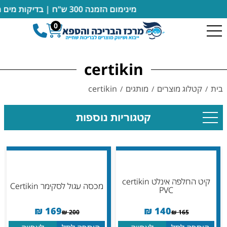
מינימום הזמנה 300 ש"ח | בדיקות מים מבוצעות במקום ללא חיוב | מעבדה מורשית של רובוטים דולפין מיטרוניקס
0
certikin
בית
קטלוג מוצרים
מותגים
certikin
/
/
/
קטגוריות נוספות
קיט החלפה אינלט certikin
מכסה עגול לסקימר Certikin
PVC
₪
169
₪
140
₪
200
₪
165