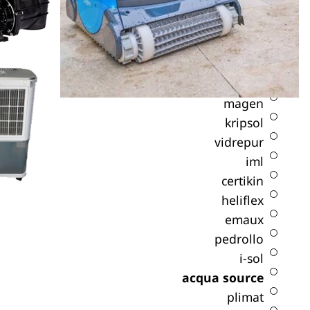
מתנפחי מים
מותגים
dab
hayward
bestway
magen
kripsol
vidrepur
iml
certikin
heliflex
emaux
pedrollo
i-sol
acqua source
plimat