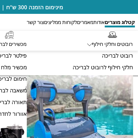
מינימום הזמנה 300 ש"ח | בדיקות מים מבוצעות במקום ללא חיוב | מעבדה מורשית של רובוטים דולפין מיטרוניקס
קטלוג מוצרים
אודות
מאמרים
לקוחות ממליצים
צור קשר
רובוטים וחלקי חילוף
מכשירים לבר
רובוט לבריכה
פילטר לבריכ
חלקי חילוף לרובוט לבריכה
מכשיר מלח 
חימום לבריכ
בית
קטלוג מוצרים
מותגים
acqua source
/
/
/
משאבה לברי
תאורה לברי
רובוטים וחלקי חילוף
מכשירים לבריכה
אוורור לחדר
ציוד לבריכה
תחזוקה
הכירו את ננו קליר