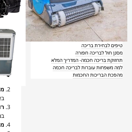
יש ל
ציוד לבריכות שחיה בצפון
ציוד לבריכה תל אביב
ציוד לבריכות חיפה
שחשו
מלח לבריכה - השאירו את הכלור מאחור
רובוט לבריכה במבצע
אם א
תיקון רובוט לבריכה
בוטי
טיפים לבחירת בריכה
גם ב
מסנן חול לבריכה חפורה
בכל 
תחזוקת בריכה חכמה- המדריך המלא
למה משפחות עוברות לבריכה חכמה
פי
מהפכת הבריכות החכמות
הה
מש
בא
רו
במ
מש