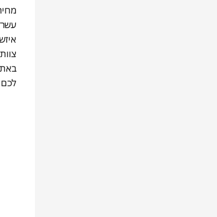
מחיר
עשרו
איזש
צוות
לכם 