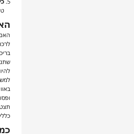
כי
טו
האם
האם
לרכו
בריכו
שתנא
להיות
למשל
באוו
ופסו
תצטר
כללי
כמה