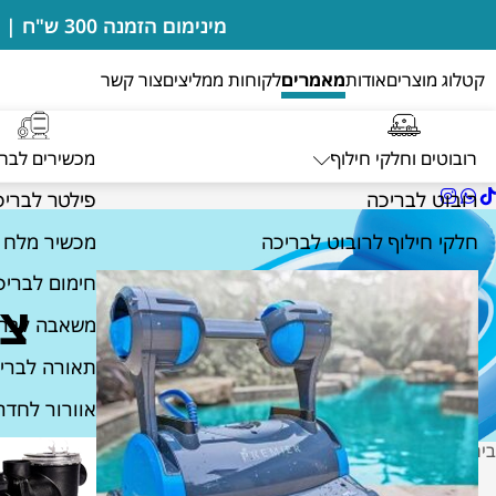
מינימום הזמנה 300 ש"ח | בדיקות מים מבוצעות במקום ללא חיוב | מעבדה מורשית של רובוטים דולפין מיטרוניקס
קטלוג מוצרים
אודות
מאמרים
לקוחות ממליצים
צור קשר
רובוטים וחלקי חילוף
מכשירים לבר
רובוט לבריכה
פילטר לבריכ
חלקי חילוף לרובוט לבריכה
מכשיר מלח 
חימום לבריכ
צי
משאבה לברי
תאורה לברי
אוורור לחדר
בית
מאמרים
ציוד לבריכות שחיה בצפון
/
/
ציוד לבריכה ראשון לציון