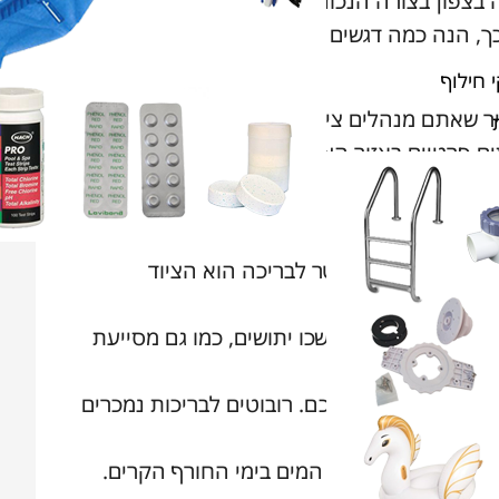
ה בצפון בצורה הנכונה. ראשית, חשוב להבין איזה
סוג ציוד נחשב הכרחי ואיזה סוג ציוד בריכות נחשב מומלץ. אם כך, הנה כמה דגשים מאת צוות PPOL AND SPA,
 חילוף
יר שאתם מנהלים צימר או אפילו מתחם של מלון
תים פרטיים באזור הצפון אשר כוללים בחצרותיהם
שחייב להימצא בכל בריכת שחייה בצפון ובכלל.
הכיר-
 משתנים, כאשר פילטר לבריכה הוא הציוד
י שלא יעמדו וימשכו יתושים, כמו גם מסייעת
רובוט לבריכה מאפשר ניקוי יעיל ועם מינימום עד 0 מאמצים מצידכם. רובוטים לבריכות נמכרים
 מאפשרות לחמם את המים בימי החורף הקרים.