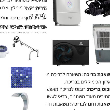
רכוש ציוד לבריכות שחיה בצפון, אבל יש לרכוש ציוד לבריכ
גדר לבריכה
ב להכיר בנושא של ציוד תחזוקה לבריכות.
אביזרים בגוף הבריכה וחלקי
תם מחפשים אחר ציוד לבריכות שחיה בצפון, יש סיכוי סב
אביזרים וציוד לבריכה עילית
ק ברמת הגולן, באזור הגליל ועוד. כמו כן, ישנם לא מעט ב
ריכות פרטיות. בתוך כך, חשוב להכיר את הציוד האלמנטרי 
הנוגע לרכישת ציוד בריכות בצפון, הנה הפריטים שחובה ל
לטרים:
מסננים לבריכות מגיעים בצורות, גדלים ובמחירים
כרחי ביותר בכל בריכת שחייה.
אבת בריכה:
משאבה לבריכה מאפשרת להזרים את המים כד
יזון הכימיקלים בבריכה.
בוט בריכה:
חירים מאוד משתנים, כדאי לעשות סקר שוק לפני רכישה.
אבת חום לבריכה:
משאבות חום לבריכות, כשמן כן הן,