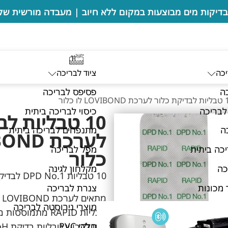
יכה
ציוד לבריכה
ה
פסיפס לבריכה
LOVIBO לו כלור
לבריכה
כיסוי לבריכה ביתית
10 טבליות ל
ה
מתנפחים לבריכה ביתית
כה ביתית
מפל לבריכה
כלור
כה
מקלחון לגינה
10 טבליות DPD No.1 לבדיקת כלור
 מכונות
צנרת לבריכה
מתאים לערכת LOVIBOND
מוצרי נירוסטה לבריכה
טבליות RAPID מתמוססות מהר לבדיקה מהירה.
חלקי PVC
ניתן לרכוש טבליות בדיקת pH בנפרד