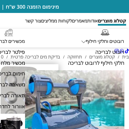
מינימום הזמנה 300 ש"ח | בדיקות מים מבוצעות במקום ללא חיוב | מעבדה מורשית של רובוטים דולפין מיטרוניקס
קטלוג מוצרים
אודות
מאמרים
לקוחות ממליצים
צור קשר
רובוטים וחלקי חילוף
מכשירים לבר
רובוט לבריכה
פילטר לבריכ
בית
קטלוג מוצרים
תחזוקה
בדיקת מים לבריכה פרטית
10 טבליות לבדיקת כלור לערכת ND
/
/
/
/
חלקי חילוף לרובוט לבריכה
מכשיר מלח 
חימום לבריכ
משאבה לברי
תאורה לברי
אוורור לחדר