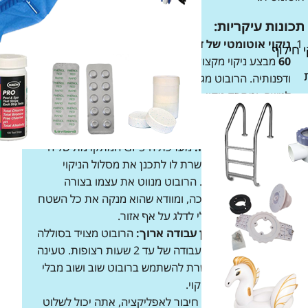
תכונות עיקריות:
ניקוי אוטומטי של דפנות וקרקע הבריכה:
ה-
Premium
 חילוף
60
מבצע ניקוי מקצועי ומעמיק של קרקע הבריכה
ודפנותיה. הרובוט מגיע לכל פינה, כולל אזורים קשים
לגישה, ומספק ניקוי מלא ויסודי של כל שטח הבריכה. עם
יכולת לנקות דפנות עד קו המים, לא תצטרך לדאוג ללכלוך
שנותר בפינות הקשות.
מערכת ניווט חכמה:
מערכת ה-GPS המתקדמת של ה-
Premium 60
מאפשרת לו לתכנן את מסלול הניקוי
בצורה חכמה ויעילה. הרובוט מנווט את עצמו בצורה
מדויקת ברחבי הבריכה, ומוודא שהוא מנקה את כל השטח
בצורה מסודרת, מבלי לדלג על אף אזור.
סוללה נטענת לזמן עבודה ארוך:
הרובוט מצויד בסוללה
חזקה המספקת זמן עבודה של עד 2 שעות רצופות. טעינה
מהירה ויעילה מאפשרת להשתמש ברובוט שוב ושוב מבלי
לעכב את תהליך הניקוי.
שליטה מרחוק:
עם חיבור לאפליקציה, אתה יכול לשלוט