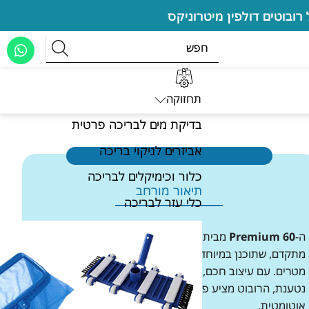
תחזוקה
בדיקת מים לבריכה פרטית
אביזרים לניקוי בריכה
כלור וכימיקלים לבריכה
תיאור מורחב
כלי עזר לבריכה
ה-
Premium 60
מבית
Maytronics
הוא רובוט ניקוי בריכות
מתקדם, שתוכנן במיוחד עבור בריכות בגודל בינוני, עד 12
מטרים. עם עיצוב חכם, מערכת ניווט מתקדמת וסוללה
נטענת, הרובוט מציע פתרון אידיאלי לניקוי בריכות בצורה
אוטומטית.