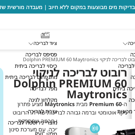
יכה
ציוד לבריכה
ה
פסיפס לבריכה
ט לבריכה לניקוי Dolphin PREMIUM 60 Maytronics
לבריכה
כיסוי לבריכה ביתית
‏רובוט לבריכה לניקוי
ה
מתנפחים לבריכה ביתית
Dolphin PREMIUM 60
כה ביתית
מפל לבריכה
Maytronics
כה
מקלחון לגינה
ה-
Premium 60
מבית
Maytronics
מציע פתרון
 מכונות
צנרת לבריכה
ניקוי אוטומטי וברמה גבוהה לבריכות שחייה. הרובוט
מצויד במנוע חזק ובמערכת ניווט חכמה שמספקת
מוצרי נירוסטה לבריכה
ניקוי יסודי של דפנות וקרקע הבריכה. עם מערכת סינון
חלקי PVC