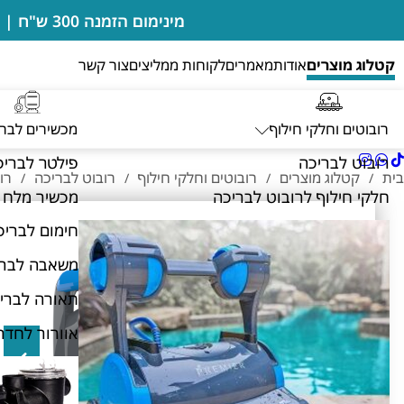
מינימום הזמנה 300 ש"ח | בדיקות מים מבוצעות במקום ללא חיוב | מעבדה מורשית של רובוטים דולפין מיטרוניקס
קטלוג מוצרים
אודות
מאמרים
לקוחות ממליצים
צור קשר
רובוטים וחלקי חילוף
מכשירים לבר
רובוט לבריכה
פילטר לבריכ
בית
קטלוג מוצרים
רובוטים וחלקי חילוף
רובוט לבריכה
‏רובו
/
/
/
/
חלקי חילוף לרובוט לבריכה
מכשיר מלח 
חימום לבריכ
משאבה לברי
תאורה לברי
אוורור לחדר