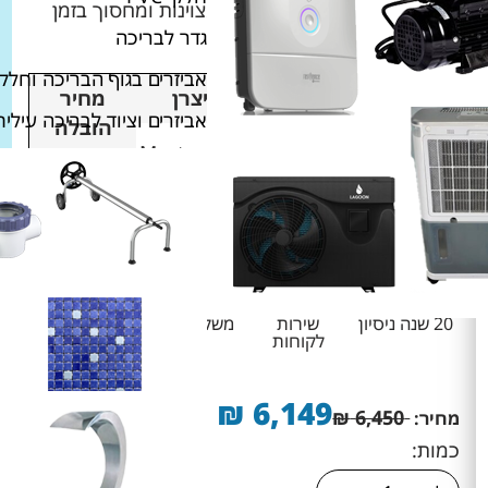
מתקדמת, הוא מספק תוצאות מצוינות ומחסוך בזמן
גדר לבריכה
ובמאמץ.
אביזרים בגוף הבריכה וחלקי
זמן
אחריות
יצרן
מחיר
אביזרים וציוד לבריכה עילית
אספקה
הובלה
36 חודשים /
Maytronics
2000 שעות
Dolphin
7 ימי עסקים
חינם
20 שנה ניסיון
שירות
משלוח מהיר
החזרת
לקוחות
מוצרים
באריזה
סגורה
₪
6,149
₪
6,450
מחיר:
כמות: