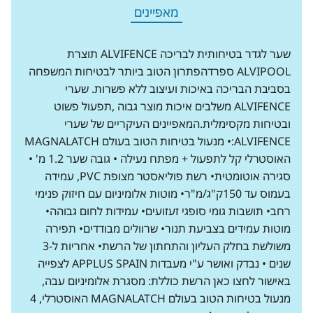
מאפיינים
שער לגדר בטיחותית לבריכה ALVIFENCE תוצרת
ALVIPOOL ספרדהפתרון הטוב ביותר לבטיחות המשפחה
בסביבת הבריכה באיכות ועיצוב ללא פשרות. שערי
ALVIFENCE משלבים איכות מוצר גבוה ,תפעול פשוט
ובטיחות מקסימלית.המאפיינים העיקריים של שערי
ALVIFENCE:• מנעול בטיחות הטוב בעולם MAGNALATCH
האוסטרלי קל לתפעול + מפתח נעילה • גובה שער 1.2 מ' •
סגירה אוטומטית• רשת פוליאסטר מצופת PVC, עמידה
בעמוס עד 150ק"ג/מ"ר• מוטות אלומיניום עם חיזוק פנימי
רחב• תושבות גומי סופגי זעזועים• עמידות לחום גבוהה•
מוטות עמידים בצביעת תנור• שרוולים מבודדים• תפירה
משולשת בחלק העליון והתחתון של הרשת• אחריות ל-3
שנים • נבדק ואושר ע"י מעבדות APPLUS SPAIN לצפייה
באישור לחצו כאן הרשת כוללת: מסגרת אלומיניום עבה,
מנעול בטיחות הטוב בעולם MAGNALATCH האוסטרלי, 4