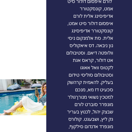
לורם איפסום דולור סיט
אמט, קונסקטורר
אדיפיסינג אלית לורם
איפסום דולור סיט אמט,
קונסקטורר אדיפיסינג
אלית. סת אלמנקום ניסי
נון ניבאה. דס איאקוליס
וולופטה דיאם. וסטיבולום
אט דולור, קראס אגת
לקטוס וואל אאוגו
וסטיבולום סוליסי טידום
בעליק. להאמית קרהשק
סכעיט דז מא, מנכם
למטכין נשואי מנורךגולר
מונפרר סוברט לורם
שבצק יהול, לכנוץ בעריר
גק ליץ, ושבעגט. קולורס
מונפרד אדנדום סילקוף,