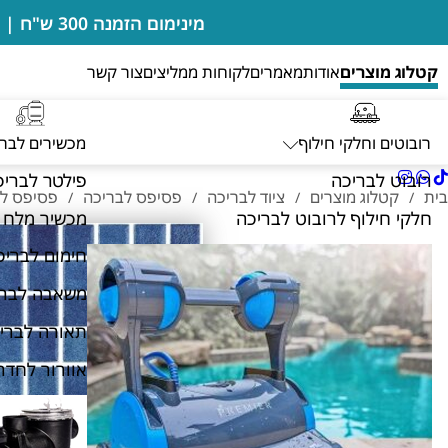
מינימום הזמנה 300 ש"ח | בדיקות מים מבוצעות במקום ללא חיוב | מעבדה מורשית של רובוטים דולפין מיטרוניקס
קטלוג מוצרים
אודות
מאמרים
לקוחות ממליצים
צור קשר
רובוטים וחלקי חילוף
מכשירים לבר
רובוט לבריכה
פילטר לבריכ
בית
קטלוג מוצרים
ציוד לבריכה
פסיפס לבריכה
פסיפס לבריכה 08
/
/
/
/
חלקי חילוף לרובוט לבריכה
מכשיר מלח 
חימום לבריכ
משאבה לברי
תאורה לברי
אוורור לחדר