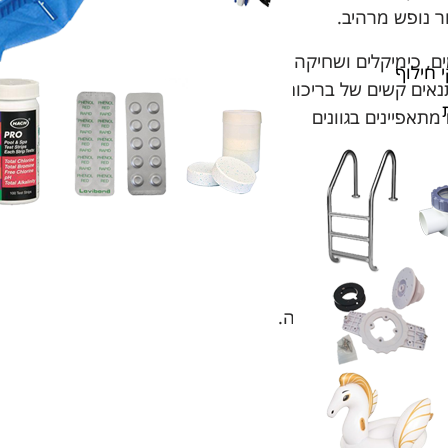
ר נופש מרהיב.
ם, כימיקלים ושחיקה,
 חילוף
נאים קשים של בריכות
 מתאפיינים בגוונים
תאמה אישית על פי הצורך
צור דפוסים ייחודיים
 מודרניות ועד עיצובים
פני מים, חום ושחיקה.
לניקוי ואינם סופגים
שונים ומראה יוקרתי