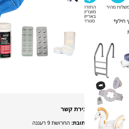
שלוח מהיר
החזרת
מוצרים
באריזה
 חילוף
סגורה
יצירת קשר
לבריכה
כתובת:
החרושת 9 רעננה