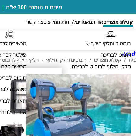
מינימום הזמנה 300 ש"ח | בדיקות מים מבוצעות במקום ללא חיוב | מעבדה מורשית של רובוטים דולפין מיטרוניקס
קטלוג מוצרים
אודות
מאמרים
לקוחות ממליצים
צור קשר
רובוטים וחלקי חילוף
מכשירים לבר
רובוט לבריכה
פילטר לבריכ
בית
קטלוג מוצרים
רובוטים וחלקי חילוף
חלקי חילוף לרובוט 
/
/
/
חלקי חילוף לרובוט לבריכה
מכשיר מלח 
חימום לבריכ
משאבה לברי
תאורה לברי
אוורור לחדר