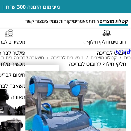
מינימום הזמנה 300 ש"ח | בדיקות מים מבוצעות במקום ללא חיוב | מעבדה מורשית של רובוטים דולפין מיטרוניקס
קטלוג מוצרים
אודות
מאמרים
לקוחות ממליצים
צור קשר
רובוטים וחלקי חילוף
מכשירים לבר
רובוט לבריכה
פילטר לבריכ
בית
קטלוג מוצרים
מכשירים לבריכה
משאבה לבריכה ביתית
/
/
/
חלקי חילוף לרובוט לבריכה
מכשיר מלח 
חימום לבריכ
משאבה לברי
תאורה לברי
אוורור לחדר