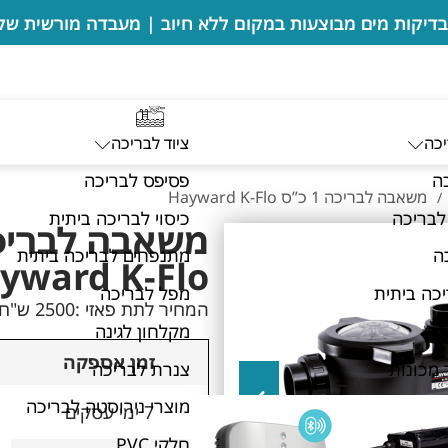
יכה
ציוד לבריכה
ה
פסיפס לבריכה
משאבה לבריכה 1 כ”ס Hayward K-Flo
/
לבריכה
כיסוי לבריכה ביתית
ה
מתנפחים לבריכה ביתית
yward K-Flo
כה ביתית
מפל לבריכה
המחיר לתת פאזי :2500 ש"ח
כה
מקלחון לגינה
זמן אספקה
 מכונות
צנרת לבריכה
מוצרי נירוסטה לבריכה
7 ימי עסקים
חלקי PVC