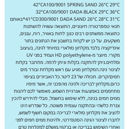
42°CA100/9001 SPRING SAND 26°C 29°C
32°CA100/9001 DADA BLACK 29°C 36°C
41°CD300/9001 DADA SAND 26°C 28°C 31°C*באותם
תנאי טמפרטורה חיצוניים, התוצאה עשויה להשתנות
כתוצאה ממשתנים רבים כגון: לחות באוויר, רוח, עננים,
משקעים. על כן יש לקחת בחשבון את הנתונים בתור
אינדיקציה בלבד.מקלחון סולארי במיוחד לגינה, בעיצוב
מקורי. מיוצר מ-HD polyethylene ועמיד בפני UV
ומלחים.ניתן להתקנה בקלות וניתן להזזה. מתחבר בקלות
לצינור גינה.המקלחון מגיע עם ראש מקלחת ובורר מים
חמים/קרים. תכולה של 23 ליטר.כל האביזרים בציפוי
כרום.מקלחון לבריכה ולגינה מהפכני זה, אשר מימיו
מתחממים באמצעות אנרגיית השמש, מאפשר לכם ליהנות
ממים חמים בגינה, ללא שימוש בחשמל, מבלי להידרש להכין
צנרת כלשהי ובהתקנה עצמית פשוטה. כל שנדרש הינו
להציב את מקלחון סולארי לבריכה במקום חשוף לשמש,
לחברו לצינור הגינה הסטנדרטי, ולהינות ממים חמים לפני
ואחרי השימוש בבריכה או בג'קוזי.מושלם למקלחת טרם