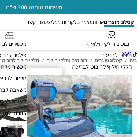
מינימום הזמנה 300 ש"ח | בדיקות מים מבוצעות במקום ללא חיוב | מעבדה מורשית של רובוטים דולפין מיטרוניקס
קטלוג מוצרים
אודות
מאמרים
לקוחות ממליצים
צור קשר
רובוטים וחלקי חילוף
מכשירים לבר
רובוט לבריכה
פילטר לבריכ
בית
קטלוג מוצרים
רובוטים וחלקי חילוף
חלקי חילוף לרובוט 
/
/
/
חלקי חילוף לרובוט לבריכה
מכשיר מלח 
חימום לבריכ
משאבה לברי
תאורה לברי
אוורור לחדר