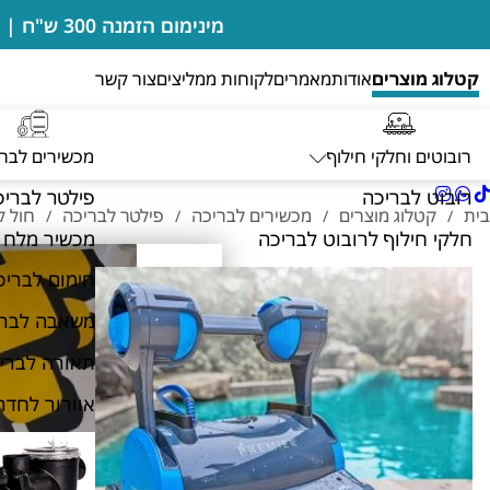
מינימום הזמנה 300 ש"ח | בדיקות מים מבוצעות במקום ללא חיוב | מעבדה מורשית של רובוטים דולפין מיטרוניקס
קטלוג מוצרים
אודות
מאמרים
לקוחות ממליצים
צור קשר
רובוטים וחלקי חילוף
מכשירים לבר
רובוט לבריכה
פילטר לבריכ
בית
קטלוג מוצרים
מכשירים לבריכה
פילטר לבריכה
חול ק
/
/
/
/
חלקי חילוף לרובוט לבריכה
מכשיר מלח 
חימום לבריכ
משאבה לברי
תאורה לברי
אוורור לחדר