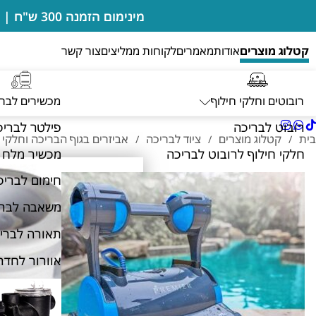
מינימום הזמנה 300 ש"ח | בדיקות מים מבוצעות במקום ללא חיוב | מעבדה מורשית של רובוטים דולפין מיטרוניקס
קטלוג מוצרים
אודות
מאמרים
לקוחות ממליצים
צור קשר
רובוטים וחלקי חילוף
מכשירים לבר
רובוט לבריכה
פילטר לבריכ
בית
קטלוג מוצרים
ציוד לבריכה
אביזרים בגוף הבריכה וחלקי 
/
/
/
חלקי חילוף לרובוט לבריכה
מכשיר מלח 
חימום לבריכ
משאבה לברי
תאורה לברי
אוורור לחדר