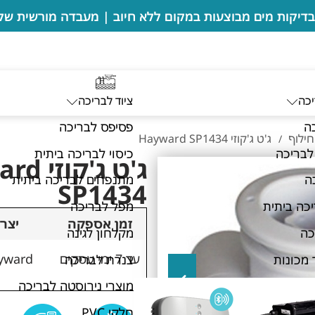
יכה
ציוד לבריכה
ה
פסיפס לבריכה
חילוף
ג'ט ג'קוזי Hayward SP1434
/
לבריכה
כיסוי לבריכה ביתית
ג'ט ג'ק
ה
מתנפחים לבריכה ביתית
SP1434
כה ביתית
מפל לבריכה
זמן אספקה
יצרן
כה
מקלחון לגינה
עד 7 ימי עסקים
yward
 מכונות
צנרת לבריכה
מוצרי נירוסטה לבריכה
חלקי PVC