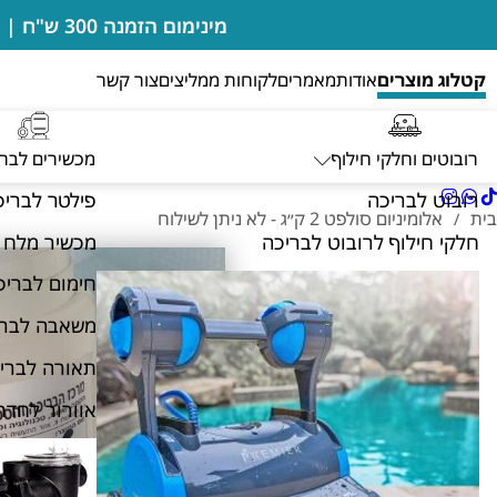
מינימום הזמנה 300 ש"ח | בדיקות מים מבוצעות במקום ללא חיוב | מעבדה מורשית של רובוטים דולפין מיטרוניקס
קטלוג מוצרים
אודות
מאמרים
לקוחות ממליצים
צור קשר
רובוטים וחלקי חילוף
מכשירים לבר
רובוט לבריכה
פילטר לבריכ
בית
אלומיניום סולפט 2 ק״ג - לא ניתן לשילוח
/
חלקי חילוף לרובוט לבריכה
מכשיר מלח 
חימום לבריכ
משאבה לברי
תאורה לברי
אוורור לחדר